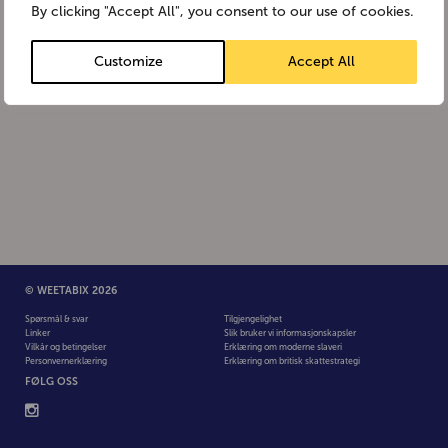
By clicking "Accept All", you consent to our use of cookies.
Customize
Accept All
© WEETABIX 2026
Spørsmål & svar
Tilgjengelighet
Linker
Slik bruker vi informasjonskapsler
Vilkår og betingelser
Erklæring om moderne slaveri
Personvernerklæring
Erklæring om britisk skattestrategi
FØLG OSS