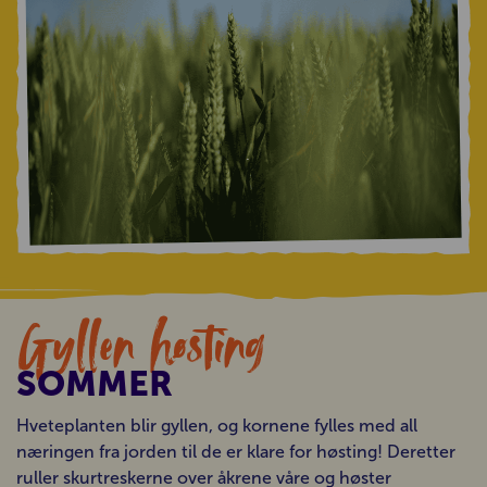
Gyllen høsting
SOMMER
Hveteplanten blir gyllen, og kornene fylles med all
næringen fra jorden til de er klare for høsting! Deretter
ruller skurtreskerne over åkrene våre og høster