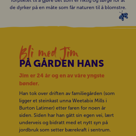
forpliktet til å gjøre det som er riktig og sørge for at
de dyrker på en måte som får naturen til å blomstre.
Bli med Jim
PÅ GÅRDEN HANS
Jim er 24 år og en av våre yngste
bønder.
Han tok over driften av familiegården (som
ligger et steinkast unna Weetabix Mills i
Burton Latimer) etter faren for noen år
siden. Siden har han gått sin egen vei, lært
underveis og bidratt med et nytt syn på
jordbruk som setter bærekraft i sentrum.