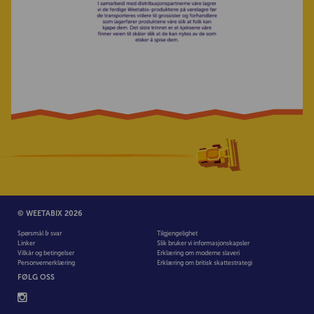
© WEETABIX 2026
Spørsmål & svar
Tilgjengelighet
Linker
Slik bruker vi informasjonskapsler
Vilkår og betingelser
Erklæring om moderne slaveri
Personvernerklæring
Erklæring om britisk skattestrategi
FØLG OSS