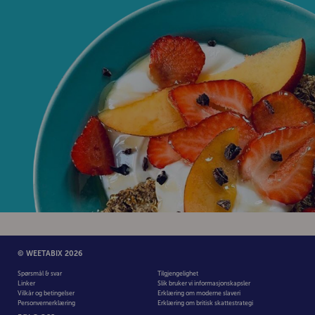
© WEETABIX 2026
Spørsmål & svar
Tilgjengelighet
Linker
Slik bruker vi informasjonskapsler
Vilkår og betingelser
Erklæring om moderne slaveri
Personvernerklæring
Erklæring om britisk skattestrategi