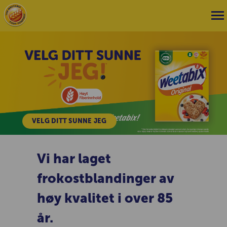
HOME
VELG DITT SUNNE JEG
Vi har laget
frokostblandinger av
høy kvalitet i over 85
år.