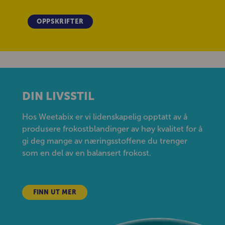
OPPSKRIFTER
DIN LIVSSTIL
Hos Weetabix er vi lidenskapelig opptatt av å
produsere frokostblandinger av høy kvalitet for å
gi deg mange av næringsstoffene du trenger
som en del av en balansert frokost.
FINN UT MER